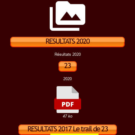
perm_media
RESULTATS 2020
Résultats 2020
23
km
2020
47 ko
RESULTATS 2017 Le trail de 23