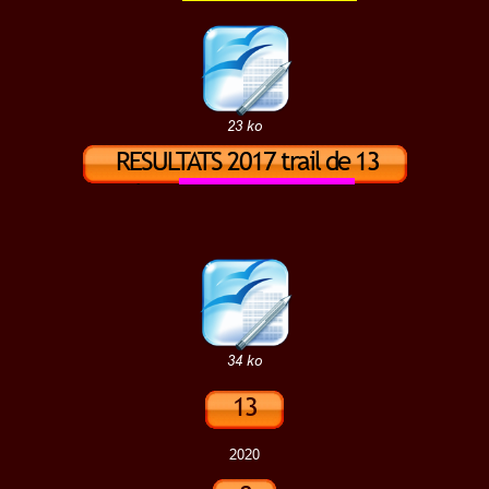
km :
La GUINGAMPAISE
23 ko
RESULTATS
2017 trail de
13
km
:
La GALOUPADENN
lieu
34 ko
13
km
2020